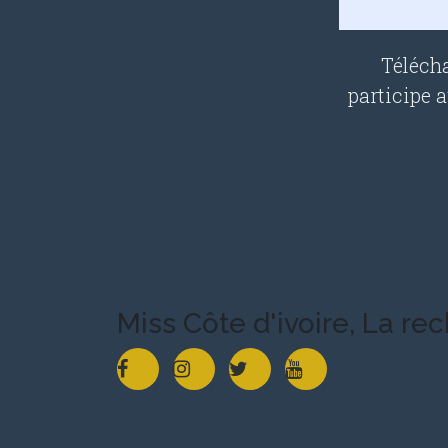
Télécha
participe 
Miss Côte d'ivoire, La re