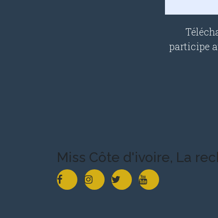
Télécha
participe 
Miss Côte d'ivoire, La re