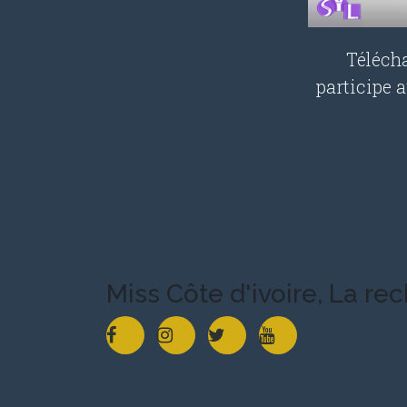
Télécha
participe 
Miss Côte d'ivoire, La re