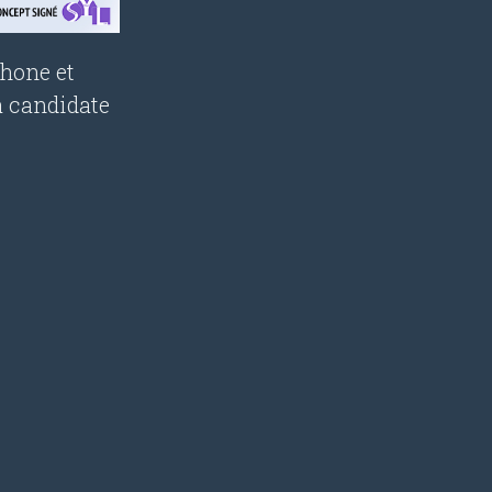
phone et
a candidate