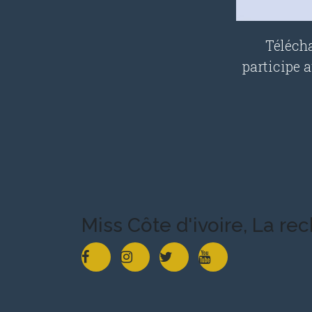
Télécha
participe 
Miss Côte d'ivoire, La re