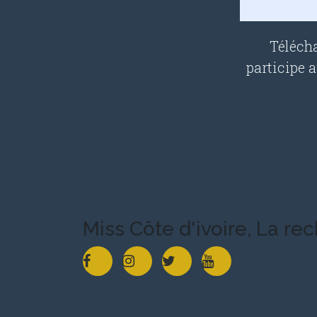
Télécha
participe 
Miss Côte d'ivoire, La re