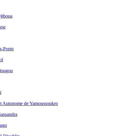
jiboua
nou
s-Ponts
ol
dougou
i
ict Autonome de Yamoussoukro
Sassandra
ougo