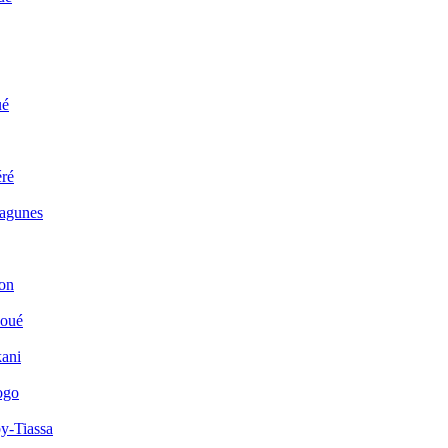
ué
ré
Lagunes
on
houé
kani
ogo
y-Tiassa