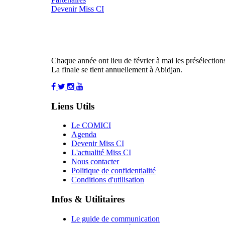
Devenir Miss CI
Chaque année ont lieu de février à mai les présélections 
La finale se tient annuellement à Abidjan.
Liens Utils
Le COMICI
Agenda
Devenir Miss CI
L'actualité Miss CI
Nous contacter
Politique de confidentialité
Conditions d'utilisation
Infos & Utilitaires
Le guide de communication