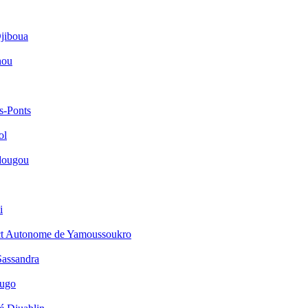
jiboua
nou
s-Ponts
ol
dougou
i
ict Autonome de Yamoussoukro
Sassandra
ougo