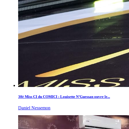
30è Miss CI du COMICI : Louisette N’Guessan ouvre le...
Daniel Nessemon