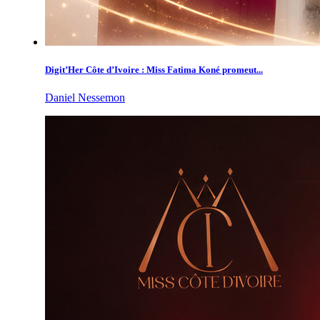
Digit’Her Côte d’Ivoire : Miss Fatima Koné promeut...
Daniel Nessemon