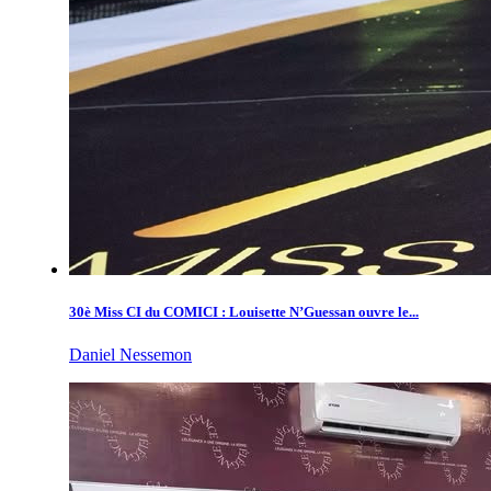
30è Miss CI du COMICI : Louisette N’Guessan ouvre le...
Daniel Nessemon