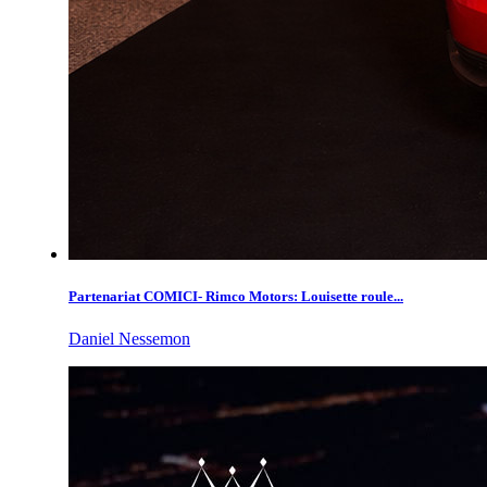
Partenariat COMICI- Rimco Motors: Louisette roule...
Daniel Nessemon