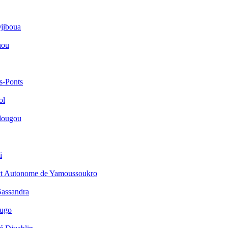
jiboua
nou
s-Ponts
ol
dougou
i
ict Autonome de Yamoussoukro
Sassandra
ougo