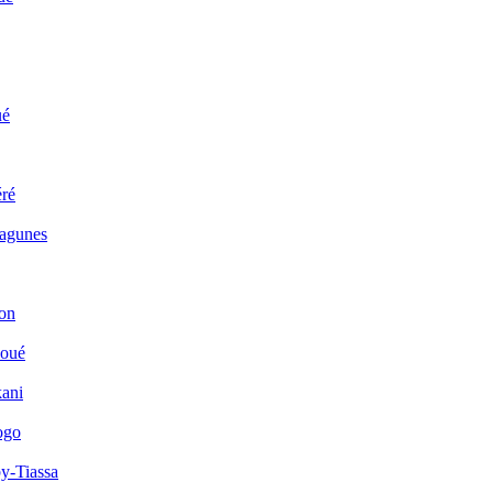
ué
ré
Lagunes
on
houé
kani
ogo
y-Tiassa