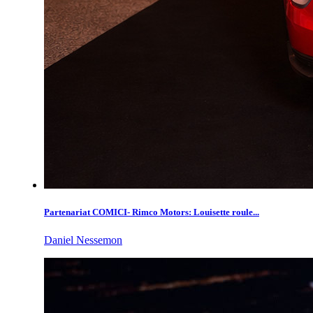
Partenariat COMICI- Rimco Motors: Louisette roule...
Daniel Nessemon