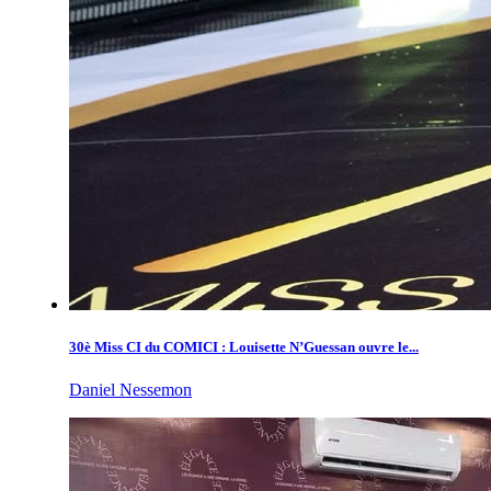
30è Miss CI du COMICI : Louisette N’Guessan ouvre le...
Daniel Nessemon