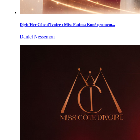
Digit’Her Côte d’Ivoire : Miss Fatima Koné promeut...
Daniel Nessemon