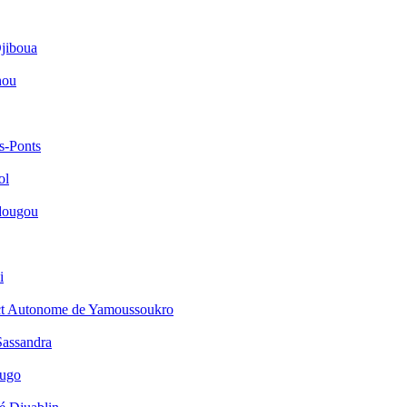
jiboua
nou
s-Ponts
ol
dougou
i
ict Autonome de Yamoussoukro
Sassandra
ougo