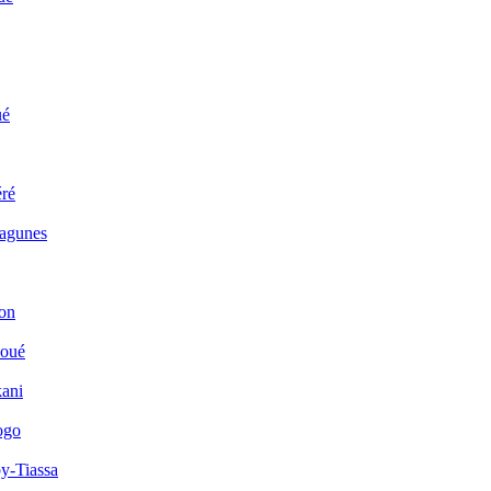
ué
ré
Lagunes
on
houé
kani
ogo
y-Tiassa