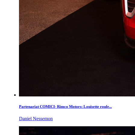
Partenariat COMICI- Rimco Motors: Louisette roule...
Daniel Nessemon