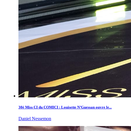
30è Miss CI du COMICI : Louisette N’Guessan ouvre le...
Daniel Nessemon