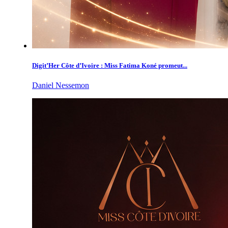
Digit’Her Côte d’Ivoire : Miss Fatima Koné promeut...
Daniel Nessemon