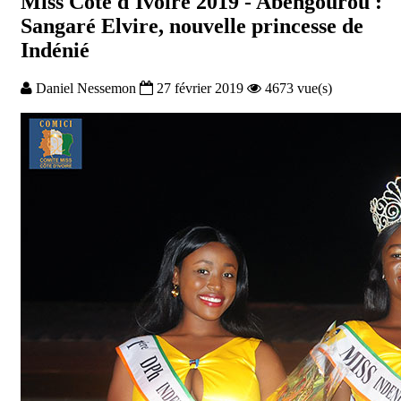
Miss Côte d'Ivoire 2019 - Abengourou :
Sangaré Elvire, nouvelle princesse de
Indénié
Daniel Nessemon
27 février 2019
4673 vue(s)