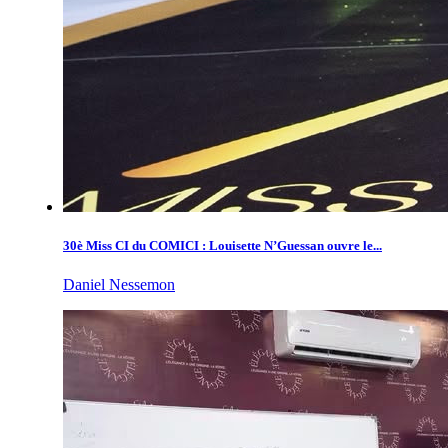
30è Miss CI du COMICI : Louisette N’Guessan ouvre le...
Daniel Nessemon