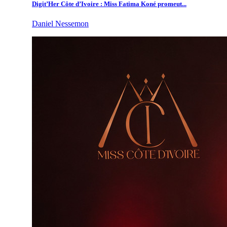
Digit’Her Côte d’Ivoire : Miss Fatima Koné promeut...
Daniel Nessemon