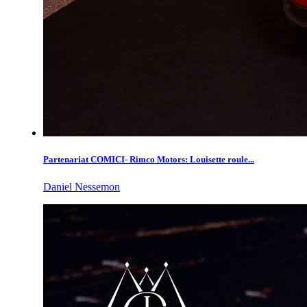
Partenariat COMICI- Rimco Motors: Louisette roule...
Daniel Nessemon