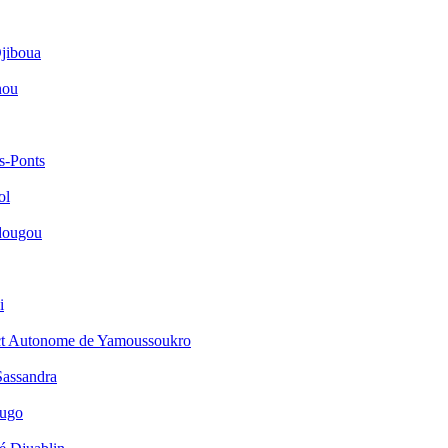
jiboua
nou
s-Ponts
ol
dougou
i
ict Autonome de Yamoussoukro
Sassandra
ougo