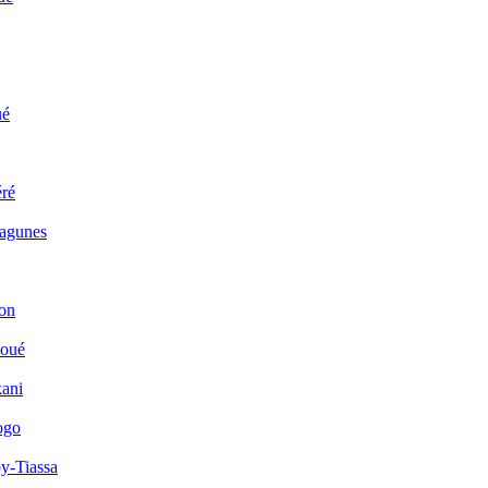
ué
ré
Lagunes
on
houé
kani
ogo
y-Tiassa