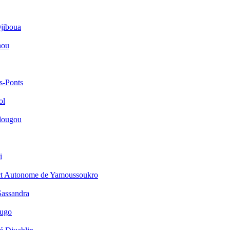
jiboua
nou
s-Ponts
ol
dougou
i
ict Autonome de Yamoussoukro
Sassandra
ougo