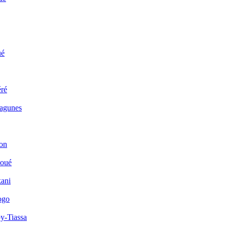
ué
ré
Lagunes
on
houé
kani
ogo
y-Tiassa