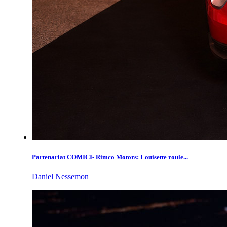
Partenariat COMICI- Rimco Motors: Louisette roule...
Daniel Nessemon