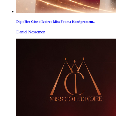
Digit’Her Côte d’Ivoire : Miss Fatima Koné promeut...
Daniel Nessemon