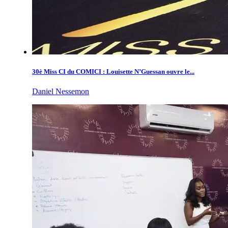
30è Miss CI du COMICI : Louisette N’Guessan ouvre le...
Daniel Nessemon