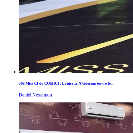
30è Miss CI du COMICI : Louisette N’Guessan ouvre le...
Daniel Nessemon