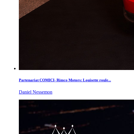
Partenariat COMICI- Rimco Motors: Louisette roule...
Daniel Nessemon