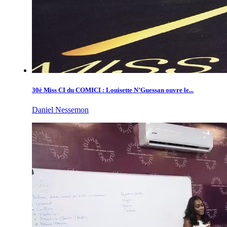
30è Miss CI du COMICI : Louisette N’Guessan ouvre le...
Daniel Nessemon