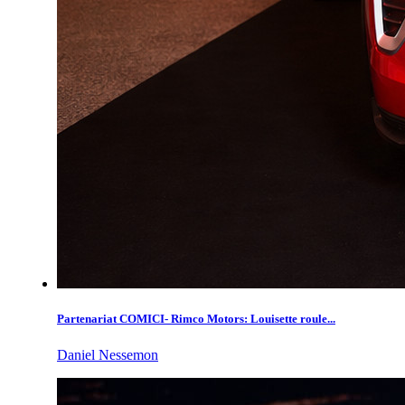
Partenariat COMICI- Rimco Motors: Louisette roule...
Daniel Nessemon