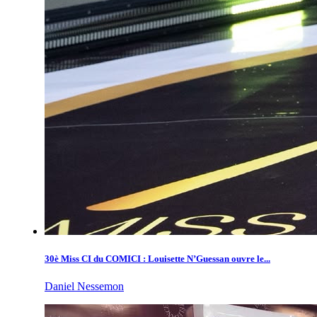
30è Miss CI du COMICI : Louisette N’Guessan ouvre le...
Daniel Nessemon