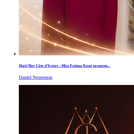
Digit’Her Côte d’Ivoire : Miss Fatima Koné promeut...
Daniel Nessemon