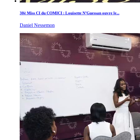
30è Miss CI du COMICI : Louisette N’Guessan ouvre le...
Daniel Nessemon