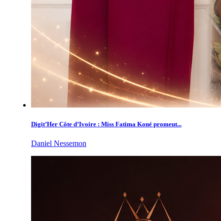
Digit’Her Côte d’Ivoire : Miss Fatima Koné promeut...
Daniel Nessemon