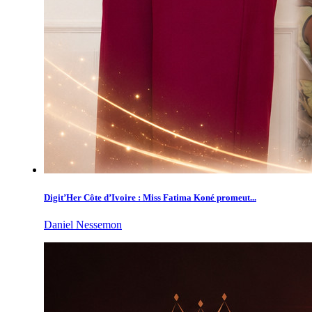
Digit’Her Côte d’Ivoire : Miss Fatima Koné promeut...
Daniel Nessemon