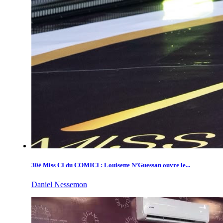
30è Miss CI du COMICI : Louisette N’Guessan ouvre le...
Daniel Nessemon