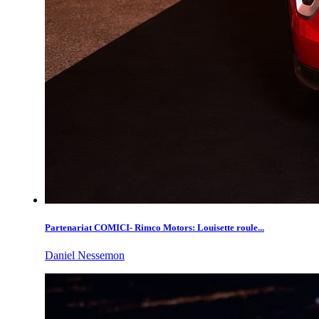
Partenariat COMICI- Rimco Motors: Louisette roule...
Daniel Nessemon