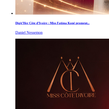
Digit’Her Côte d’Ivoire : Miss Fatima Koné promeut...
Daniel Nessemon