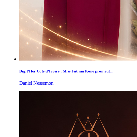
Digit’Her Côte d’Ivoire : Miss Fatima Koné promeut...
Daniel Nessemon