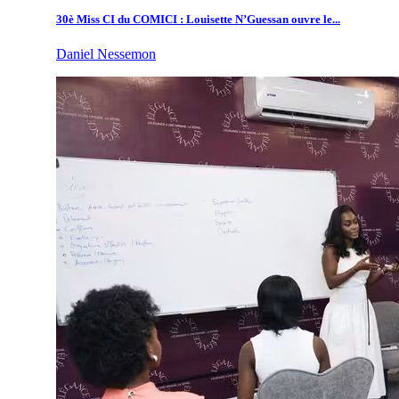
30è Miss CI du COMICI : Louisette N’Guessan ouvre le...
Daniel Nessemon