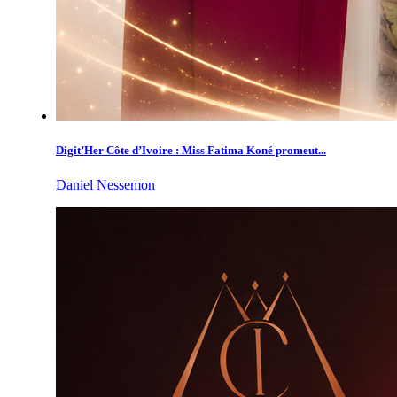
Digit’Her Côte d’Ivoire : Miss Fatima Koné promeut...
Daniel Nessemon