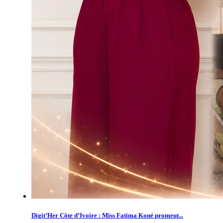
Digit’Her Côte d’Ivoire : Miss Fatima Koné promeut...