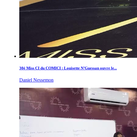
30è Miss CI du COMICI : Louisette N’Guessan ouvre le...
Daniel Nessemon