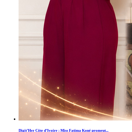
Digit’Her Côte d’Ivoire : Miss Fatima Koné promeut...