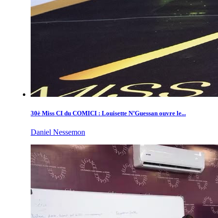
30è Miss CI du COMICI : Louisette N’Guessan ouvre le...
Daniel Nessemon