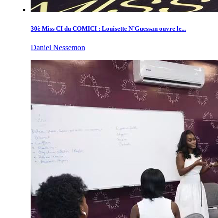
30è Miss CI du COMICI : Louisette N’Guessan ouvre le...
Daniel Nessemon