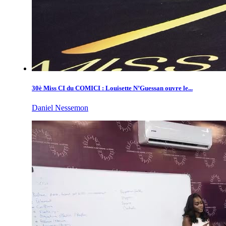
30è Miss CI du COMICI : Louisette N’Guessan ouvre le...
Daniel Nessemon