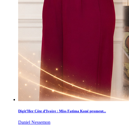
Digit’Her Côte d’Ivoire : Miss Fatima Koné promeut...
Daniel Nessemon