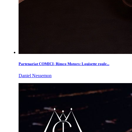
Partenariat COMICI- Rimco Motors: Louisette roule...
Daniel Nessemon