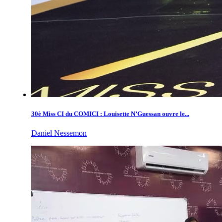
30è Miss CI du COMICI : Louisette N’Guessan ouvre le...
Daniel Nessemon