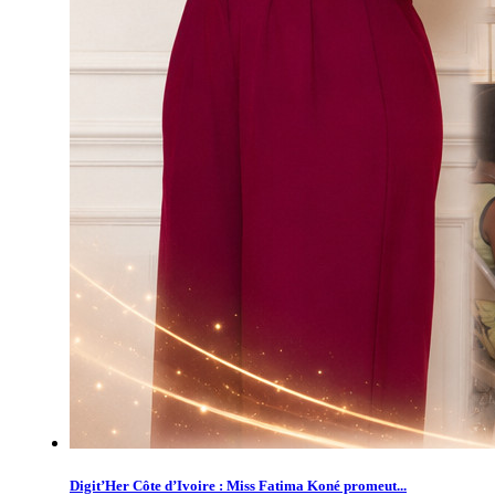
Digit’Her Côte d’Ivoire : Miss Fatima Koné promeut...