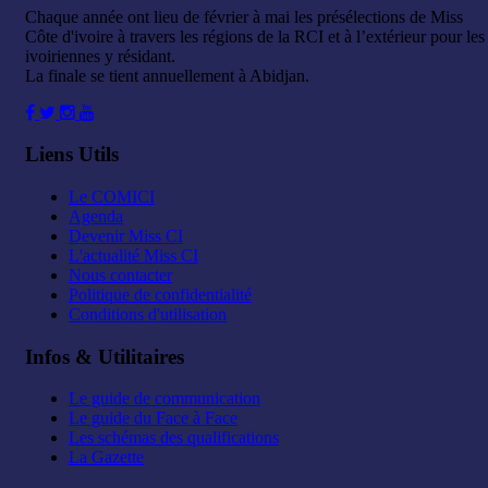
Chaque année ont lieu de février à mai les présélections de Miss
Côte d'ivoire à travers les régions de la RCI et à l’extérieur pour les
ivoiriennes y résidant.
La finale se tient annuellement à Abidjan.
Liens Utils
Le COMICI
Agenda
Devenir Miss CI
L'actualité Miss CI
Nous contacter
Politique de confidentialité
Conditions d'utilisation
Infos & Utilitaires
Le guide de communication
Le guide du Face à Face
Les schémas des qualifications
La Gazette