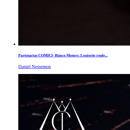
Partenariat COMICI- Rimco Motors: Louisette roule...
Daniel Nessemon