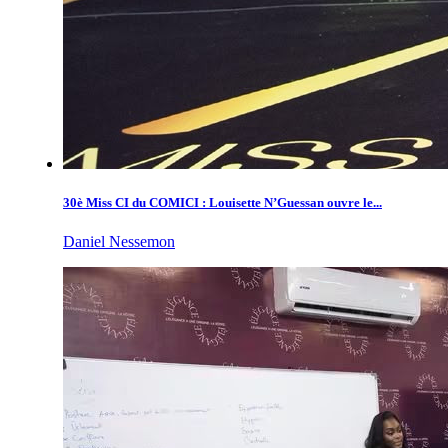
30è Miss CI du COMICI : Louisette N’Guessan ouvre le...
Daniel Nessemon