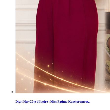
Digit’Her Côte d’Ivoire : Miss Fatima Koné promeut...