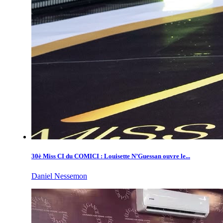
30è Miss CI du COMICI : Louisette N’Guessan ouvre le...
Daniel Nessemon