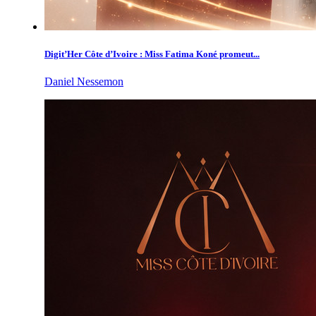
Digit’Her Côte d’Ivoire : Miss Fatima Koné promeut...
Daniel Nessemon