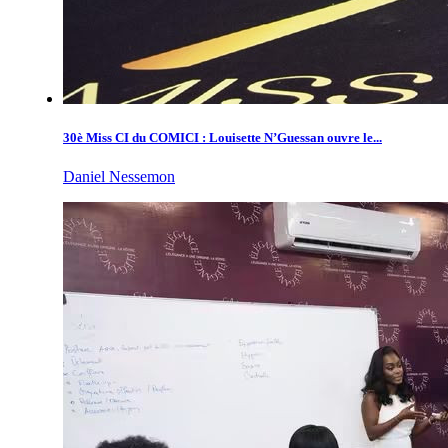
30è Miss CI du COMICI : Louisette N’Guessan ouvre le...
Daniel Nessemon