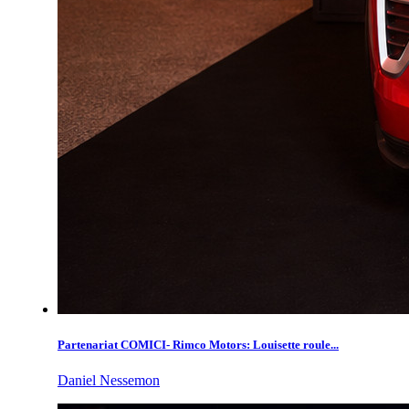
Partenariat COMICI- Rimco Motors: Louisette roule...
Daniel Nessemon