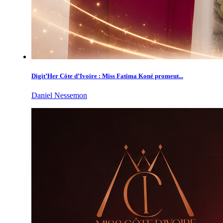
Digit’Her Côte d’Ivoire : Miss Fatima Koné promeut...
Daniel Nessemon